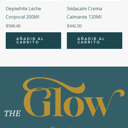
Depiwhite Leche
Sédacalm Crema
Corporal 200Ml
Calmante 120Ml
$
566.40
$
442.50
AÑADIR AL
AÑADIR AL
CARRITO
CARRITO