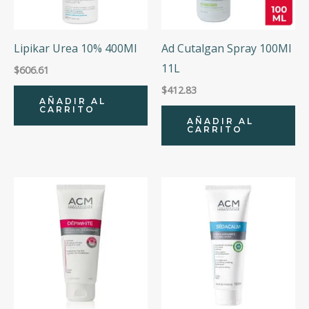
Lipikar Urea 10% 400Ml
Ad Cutalgan Spray 100Ml
11L
$
606.61
$
412.83
AÑADIR AL
CARRITO
AÑADIR AL
CARRITO