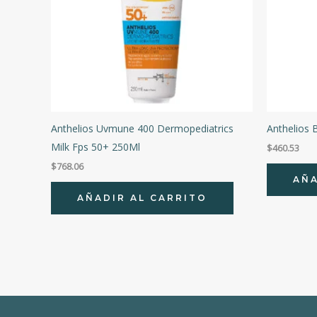
Anthelios Uvmune 400 Dermopediatrics
Anthelios
Milk Fps 50+ 250Ml
$
460.53
$
768.06
AÑA
AÑADIR AL CARRITO