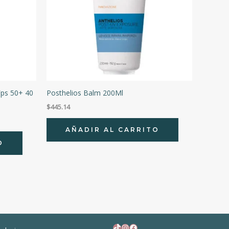
Fps 50+ 40
Posthelios Balm 200Ml
$
445.14
AÑADIR AL CARRITO
O
TikTok
Instagram
Facebook