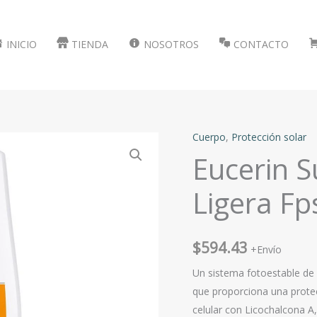
INICIO
TIENDA
NOSOTROS
CONTACTO
Cuerpo
,
Protección solar
Eucerin S
Ligera Fp
$
594.43
+Envío
Un sistema fotoestable de 
que proporciona una protec
celular con Licochalcona A,