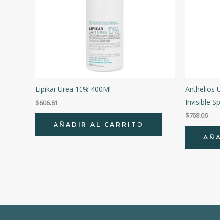
Lipikar Urea 10% 400Ml
Anthelios 
Invisible S
$
606.61
$
768.06
AÑADIR AL CARRITO
AÑA