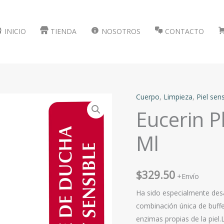
INICIO
TIENDA
NOSOTROS
CONTACTO
Cuerpo
,
Limpieza
,
Piel sens
Eucerin P
Ml
$
329.50
+Envío
Ha sido especialmente desar
combinación única de buffe
enzimas propias de la piel.L