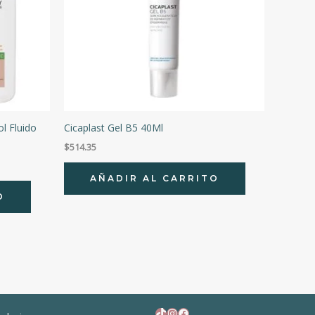
l Fluido
Cicaplast Gel B5 40Ml
$
514.35
AÑADIR AL CARRITO
O
TikTok
Instagram
Facebook