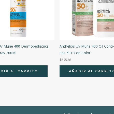
Uv Mune 400 Dermopediatrics
Anthelios Uv Mune 400 Oil Contro
pray 200Ml
Fps 50+ Con Color
$
575.85
DIR AL CARRITO
AÑADIR AL CARRIT