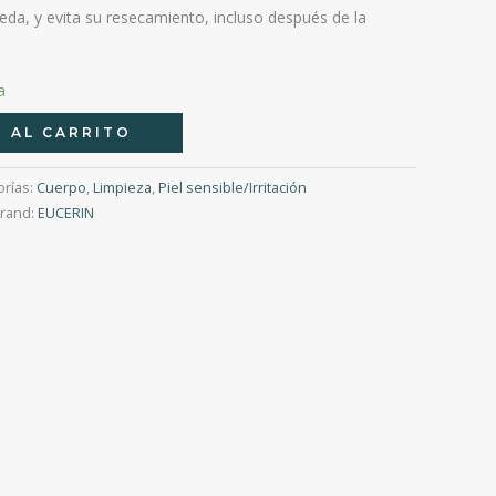
da, y evita su resecamiento, incluso después de la
a
 AL CARRITO
orías:
Cuerpo
,
Limpieza
,
Piel sensible/Irritación
rand:
EUCERIN