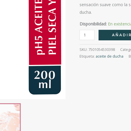
sensación suave como la se
ducha.
Disponibilidad:
En existenci
Eucerin
AÑADIR
Ph5
Aceite
SKU:
7501054530398
Categ
Ducha
Etiqueta:
aceite de ducha
B
200
Ml
cantidad