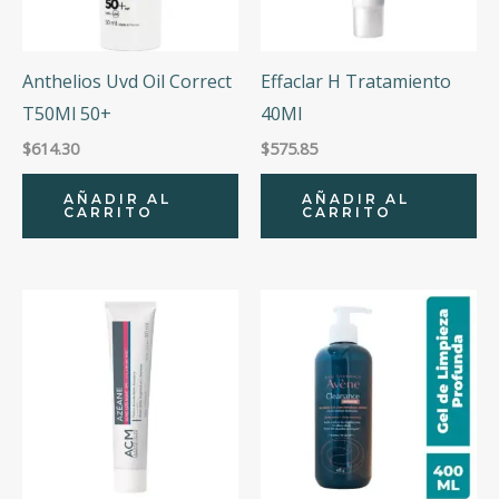
Anthelios Uvd Oil Correct
Effaclar H Tratamiento
T50Ml 50+
40Ml
$
614.30
$
575.85
AÑADIR AL
AÑADIR AL
CARRITO
CARRITO