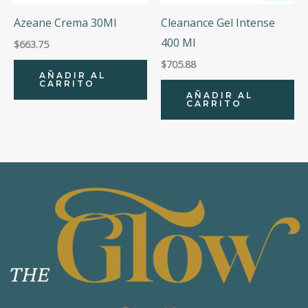
Azeane Crema 30Ml
Cleanance Gel Intense
400 Ml
$
663.75
$
705.88
AÑADIR AL
CARRITO
AÑADIR AL
CARRITO