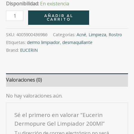
Disponibilidad:
En existencia
Eucerin
AÑADIR AL
CARRITO
Dermopure
Gel
SKU:
4005900436986
Categorías:
Acné
,
Limpieza
,
Rostro
Limpiador
Etiquetas:
dermo limpiador
,
desmaquillante
200Ml
Brand:
EUCERIN
cantidad
Valoraciones (0)
No hay valoraciones aún.
Sé el primero en valorar “Eucerin
Dermopure Gel Limpiador 200Ml”
Tu dirección de correo electrónico no será