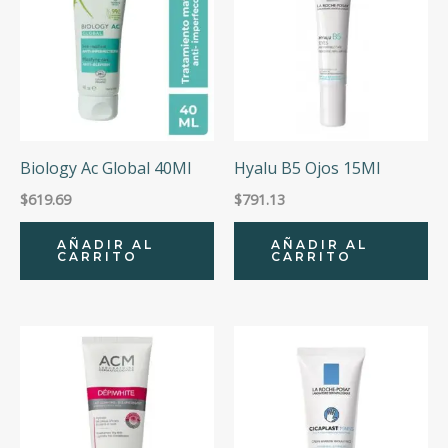
Biology Ac Global 40Ml
Hyalu B5 Ojos 15Ml
$
619.69
$
791.13
AÑADIR AL
AÑADIR AL
CARRITO
CARRITO