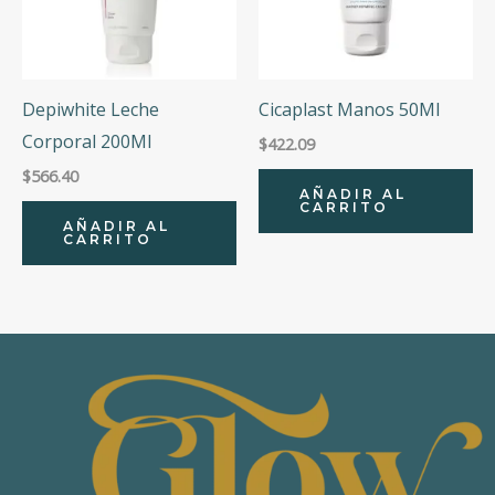
Depiwhite Leche
Cicaplast Manos 50Ml
Corporal 200Ml
$
422.09
$
566.40
AÑADIR AL
CARRITO
AÑADIR AL
CARRITO