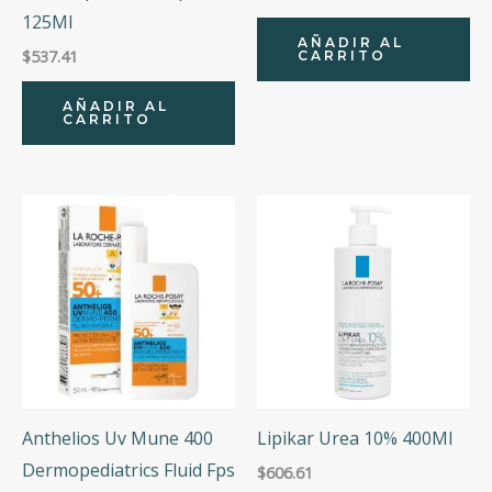
125Ml
AÑADIR AL
$
537.41
CARRITO
AÑADIR AL
CARRITO
Anthelios Uv Mune 400
Lipikar Urea 10% 400Ml
Dermopediatrics Fluid Fps
$
606.61