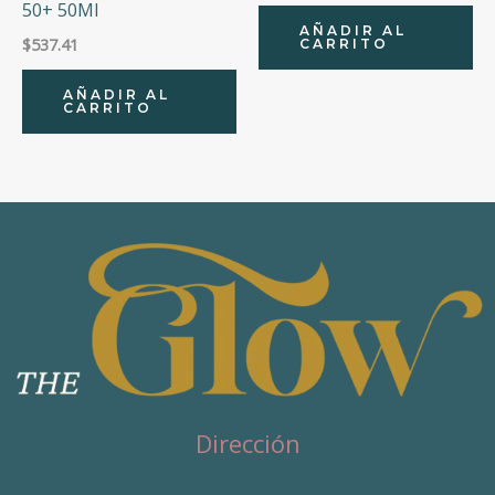
50+ 50Ml
AÑADIR AL
$
537.41
CARRITO
AÑADIR AL
CARRITO
Dirección