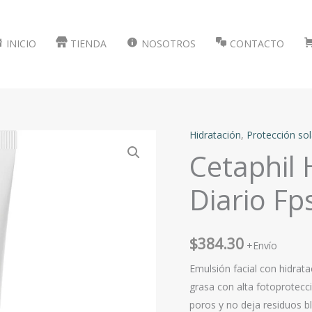
INICIO
TIENDA
NOSOTROS
CONTACTO
Hidratación
,
Protección sol
Cetaphil 
Diario Fp
$
384.30
+Envío
Emulsión facial con hidrata
grasa con alta fotoprotecc
poros y no deja residuos b