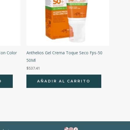
Con Color
Anthelios Gel Crema Toque Seco Fps-50
50Ml
$
537.41
O
AÑADIR AL CARRITO
TikTok
Instagram
Facebook