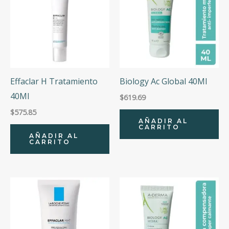
Effaclar H Tratamiento
Biology Ac Global 40Ml
40Ml
$
619.69
$
575.85
AÑADIR AL
CARRITO
AÑADIR AL
CARRITO