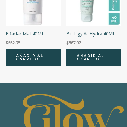
Effaclar Mat 40Ml
Biology Ac Hydra 40Ml
$
552.95
$
567.97
AÑADIR AL
AÑADIR AL
CARRITO
CARRITO