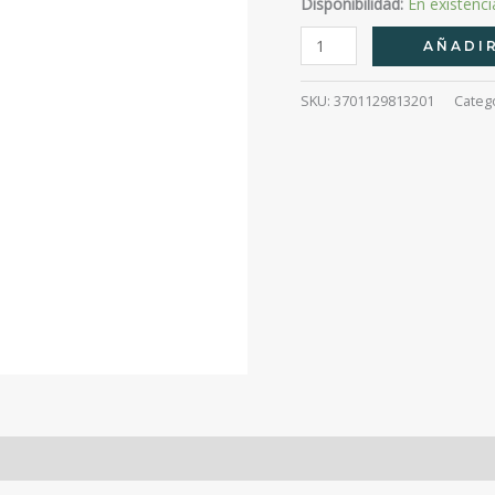
Disponibilidad:
En existenci
Bioderma
AÑADIR
Photoderm
Dry
SKU:
3701129813201
Categ
Touch
Spf
50+
Neutro
cantidad