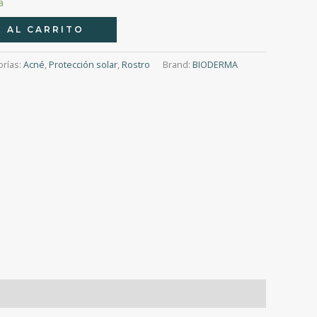
a
 AL CARRITO
orías:
Acné
,
Protección solar
,
Rostro
Brand:
BIODERMA