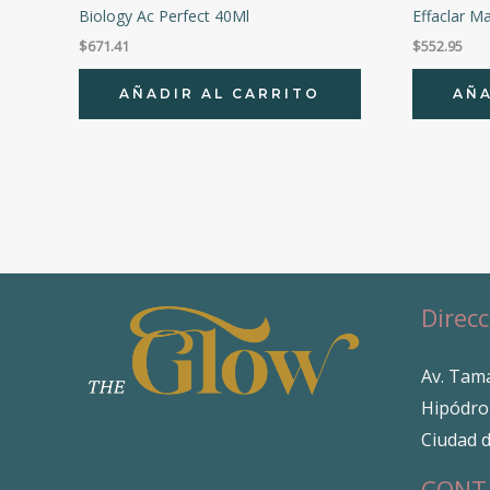
Biology Ac Perfect 40Ml
Effaclar M
$
671.41
$
552.95
AÑADIR AL CARRITO
AÑA
Direcc
Av. Tama
Hipódro
Ciudad 
CONT