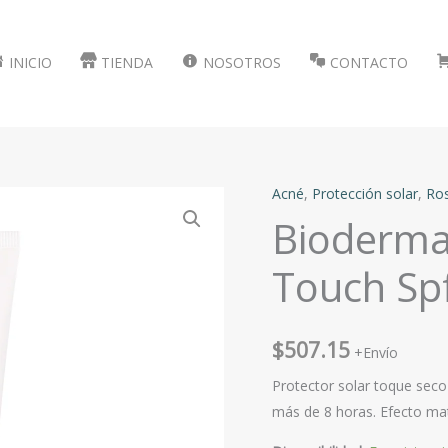
INICIO
TIENDA
NOSOTROS
CONTACTO
Acné
,
Protección solar
,
Ros
Bioderma
Touch Sp
$
507.15
+Envío
Protector solar toque seco p
más de 8 horas. Efecto ma