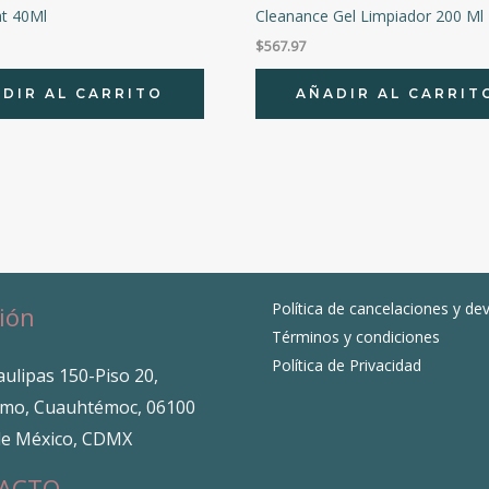
at 40Ml
Cleanance Gel Limpiador 200 Ml
$
567.97
DIR AL CARRITO
AÑADIR AL CARRIT
Política de cancelaciones y de
ión
Términos y condiciones
Política de Privacidad
ulipas 150-Piso 20,
mo, Cuauhtémoc, 06100
de México, CDMX
ACTO