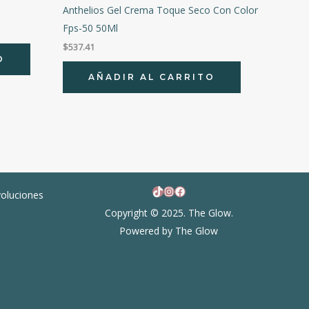
Anthelios Gel Crema Toque Seco Con Color
Fps-50 50Ml
$
537.41
O
AÑADIR AL CARRITO
TikTok
Instagram
Facebook
voluciones
Copyright © 2025. The Glow.
Powered by The Glow