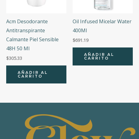
Acm Desodorante
Oil Infused Micelar Water
Antitranspirante
400Ml
Calmante Piel Sensible
$
691.19
48H 50 Ml
AÑADIR AL
$
305.33
CARRITO
AÑADIR AL
CARRITO