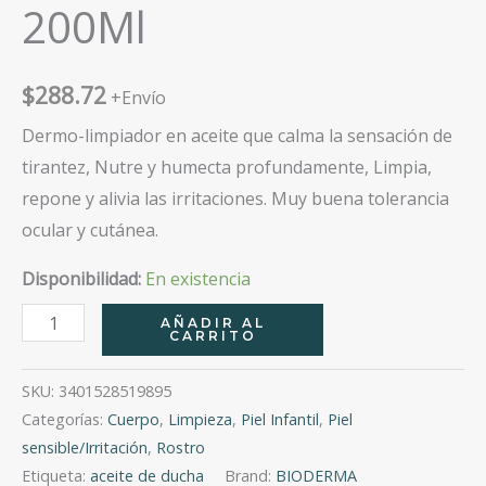
200Ml
$
288.72
+Envío
Dermo-limpiador en aceite que calma la sensación de
tirantez, Nutre y humecta profundamente, Limpia,
repone y alivia las irritaciones. Muy buena tolerancia
ocular y cutánea.
Disponibilidad:
En existencia
Bioderma
AÑADIR AL
CARRITO
Atoderm
Aceite
SKU:
3401528519895
De
Categorías:
Cuerpo
,
Limpieza
,
Piel Infantil
,
Piel
Ducha
sensible/Irritación
,
Rostro
200Ml
Etiqueta:
aceite de ducha
Brand:
BIODERMA