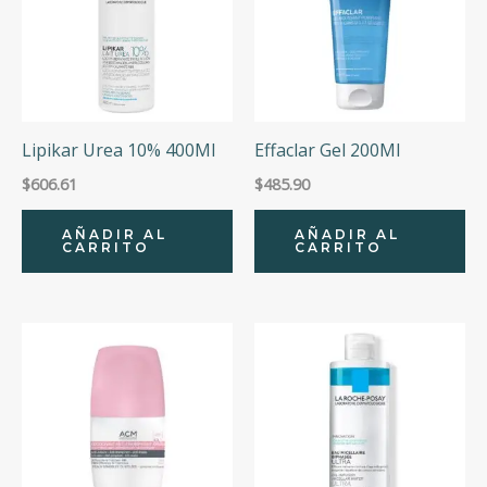
Lipikar Urea 10% 400Ml
Effaclar Gel 200Ml
$
606.61
$
485.90
AÑADIR AL
AÑADIR AL
CARRITO
CARRITO