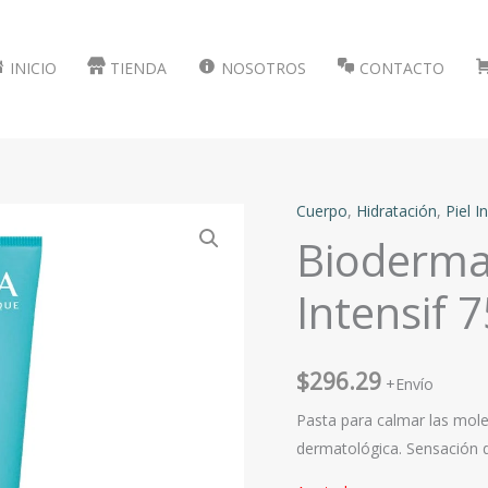
INICIO
TIENDA
NOSOTROS
CONTACTO
Cuerpo
,
Hidratación
,
Piel In
Bioderm
Intensif 
$
296.29
+Envío
Pasta para calmar las moles
dermatológica. Sensación d