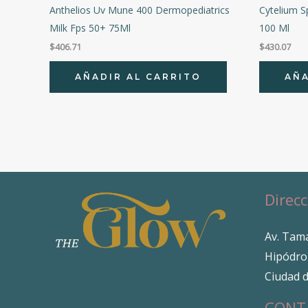
Anthelios Uv Mune 400 Dermopediatrics
Cytelium Sp
Milk Fps 50+ 75Ml
100 Ml
$
406.71
$
430.07
AÑADIR AL CARRITO
AÑA
Direcc
Av. Tama
Hipódro
Ciudad 
CONT