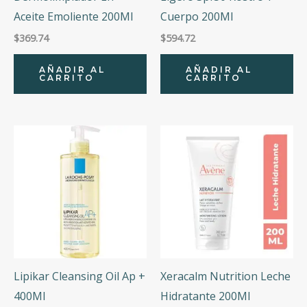
Aceite Emoliente 200Ml
Cuerpo 200Ml
$
369.74
$
594.72
AÑADIR AL
AÑADIR AL
CARRITO
CARRITO
Lipikar Cleansing Oil Ap +
Xeracalm Nutrition Leche
400Ml
Hidratante 200Ml