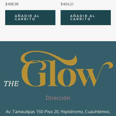
$
498.96
$
404.21
AÑADIR AL
AÑADIR AL
CARRITO
CARRITO
Dirección
Av. Tamaulipas 150-Piso 20, Hipódromo, Cuauhtémoc,