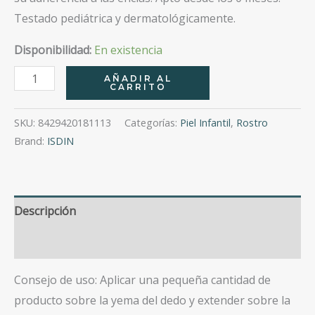
Testado pediátrica y dermatológicamente.
Disponibilidad:
En existencia
Babynaturals
AÑADIR AL
CARRITO
First
Teeth
SKU:
8429420181113
Categorías:
Piel Infantil
,
Rostro
Gel
Brand:
ISDIN
30Ml
cantidad
Descripción
Valoraciones (0)
Consejo de uso: Aplicar una pequeña cantidad de
producto sobre la yema del dedo y extender sobre la