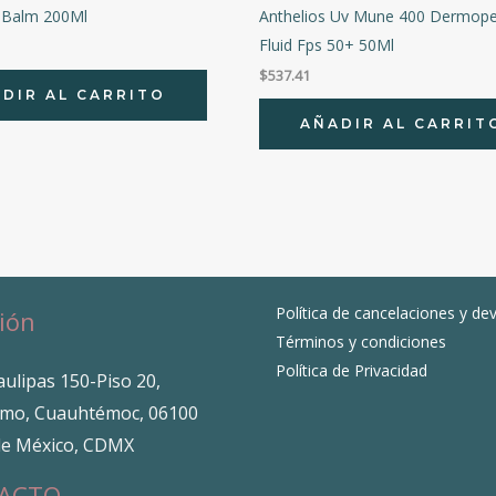
s Balm 200Ml
Anthelios Uv Mune 400 Dermoped
Fluid Fps 50+ 50Ml
$
537.41
DIR AL CARRITO
AÑADIR AL CARRIT
Política de cancelaciones y de
ión
Términos y condiciones
Política de Privacidad
ulipas 150-Piso 20,
mo, Cuauhtémoc, 06100
de México, CDMX
ACTO