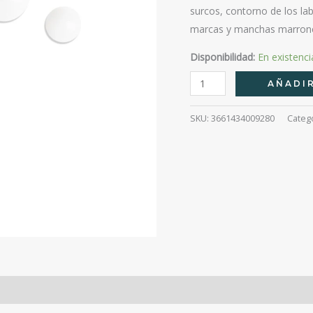
surcos, contorno de los lab
marcas y manchas marrones 
Disponibilidad:
En existenci
Age
AÑADIR
Lift
Filler
SKU:
3661434009280
Categ
Tratamiento
Arrugas
Instantaneo
30Ml
cantidad