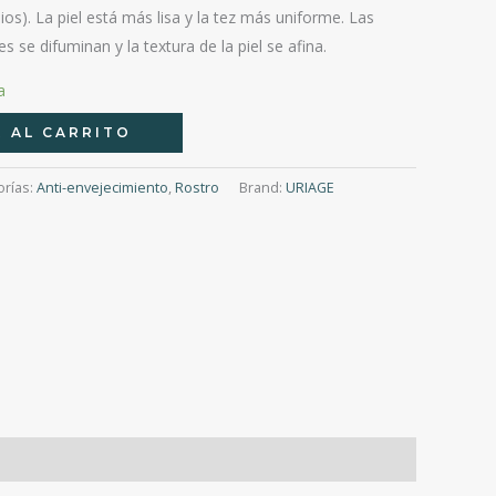
ios). La piel está más lisa y la tez más uniforme. Las
se difuminan y la textura de la piel se afina.
a
 AL CARRITO
orías:
Anti-envejecimiento
,
Rostro
Brand:
URIAGE