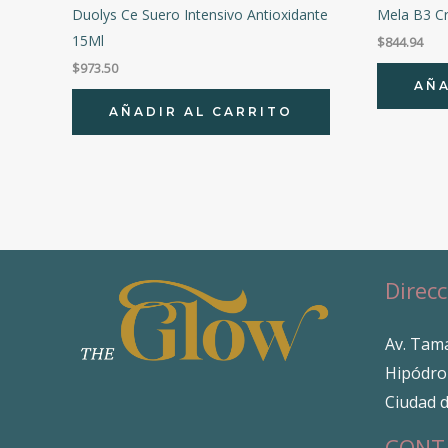
Duolys Ce Suero Intensivo Antioxidante
Mela B3 C
15Ml
$
844.94
$
973.50
AÑA
AÑADIR AL CARRITO
Direcc
Av. Tama
Hipódro
Ciudad 
CONT