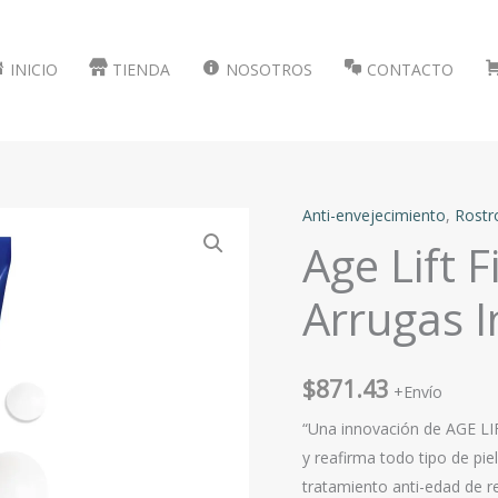
INICIO
TIENDA
NOSOTROS
CONTACTO
Anti-envejecimiento
,
Rostr
Age Lift 
Arrugas 
$
871.43
+Envío
“Una innovación de AGE LIF
y reafirma todo tipo de pi
tratamiento anti-edad de re