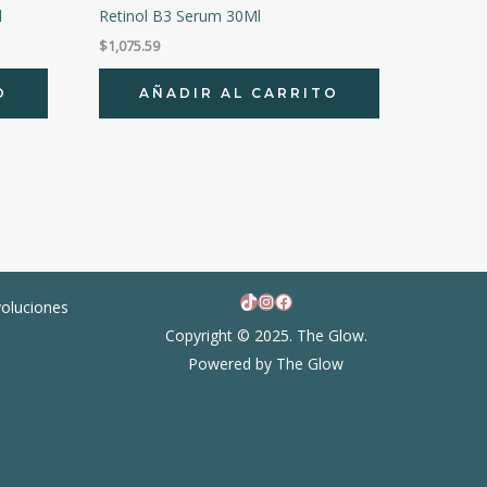
l
Retinol B3 Serum 30Ml
$
1,075.59
O
AÑADIR AL CARRITO
TikTok
Instagram
Facebook
voluciones
Copyright © 2025. The Glow.
Powered by The Glow