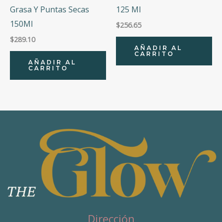
Grasa Y Puntas Secas
125 Ml
150Ml
$
256.65
$
289.10
AÑADIR AL
CARRITO
AÑADIR AL
CARRITO
Dirección