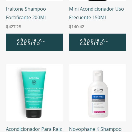
Iraltone Shampoo
Mini Acondicionador Uso
Fortificante 200Ml
Frecuente 150Ml
$
427.28
$
140.42
AÑADIR AL
AÑADIR AL
CARRITO
CARRITO
Acondicionador Para Raiz
Novophane K Shampoo