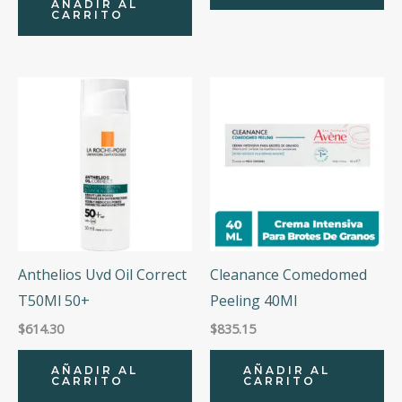
AÑADIR AL
CARRITO
Anthelios Uvd Oil Correct
Cleanance Comedomed
T50Ml 50+
Peeling 40Ml
$
614.30
$
835.15
AÑADIR AL
AÑADIR AL
CARRITO
CARRITO