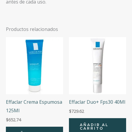
antes de cada uso.
Productos relacionados
Effaclar Crema Espumosa
Effaclar Duo+ Fps30 40Ml
125Ml
$
729.62
$
652.74
AÑADIR AL
CARRITO