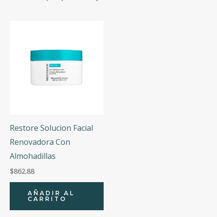
Categorías
Marcas
Precio
Precio:
$337
—
$863
Restore Solucion Facial
Renovadora Con
Almohadillas
$
862.88
AÑADIR AL
CARRITO