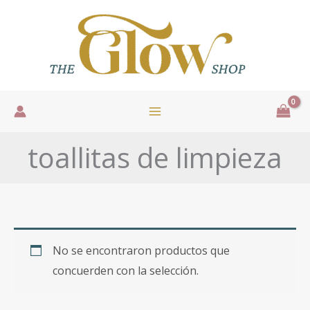
Ir
al
contenido
toallitas de limpieza
No se encontraron productos que
concuerden con la selección.