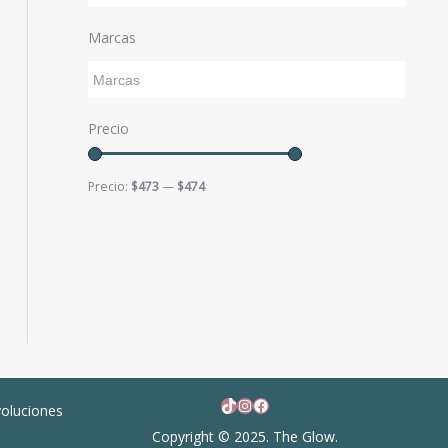
Marcas
Precio
Precio:
$473
—
$474
TikTok
Instagram
Facebook
voluciones
Copyright © 2025. The Glow.