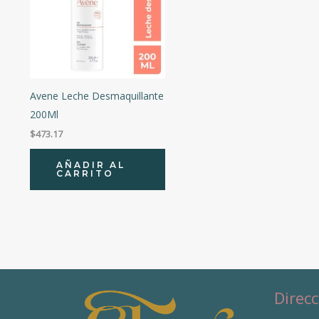
Precio:
$473
—
$474
Avene Leche Desmaquillante
200Ml
$
473.17
AÑADIR AL
CARRITO
Direcc