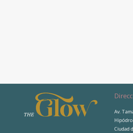
Direcc
Av. Tama
Hipódro
Ciudad 