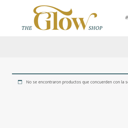
Ir
al
contenido
No se encontraron productos que concuerden con la se